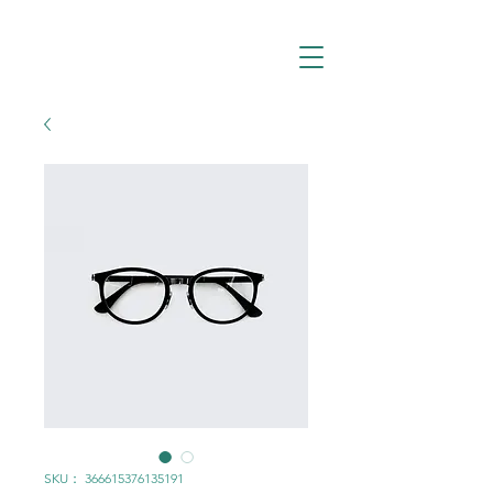
SKU： 366615376135191